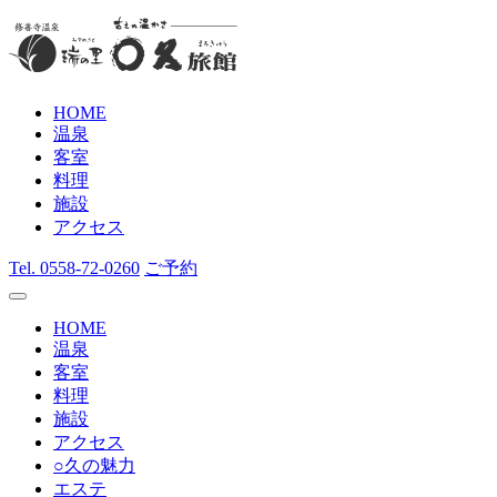
HOME
温泉
客室
料理
施設
アクセス
Tel.
0558-72-0260
ご予約
HOME
温泉
客室
料理
施設
アクセス
○久の魅力
エステ