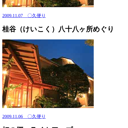
2009.11.07
〇久便り
桂谷（けいこく）八十八ヶ所めぐり
2009.11.06
〇久便り