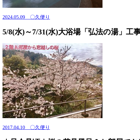
2024.05.09
〇久便り
5/8(水)～7/31(水)大浴場「弘法の湯」
2017.04.10
〇久便り