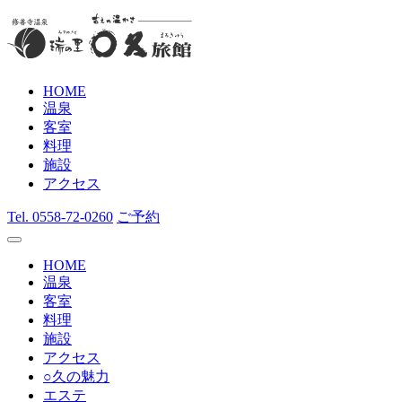
HOME
温泉
客室
料理
施設
アクセス
Tel.
0558-72-0260
ご予約
HOME
温泉
客室
料理
施設
アクセス
○久の魅力
エステ