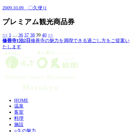
2009.10.09
〇久便り
プレミアム観光商品券
<<
1
…
36
37
38
39
40
>>
修善寺1泊2日
修善寺の魅力を満喫できる過ごし方をご提案い
たします
HOME
温泉
客室
料理
施設
○久の魅力