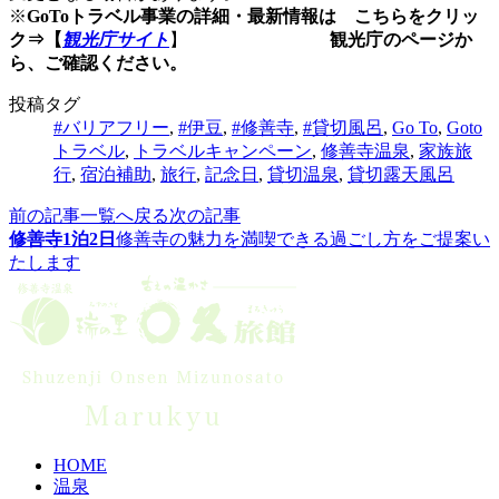
※
GoToトラベル事業の詳細・最新情報は こちらをクリッ
ク⇒【
観光庁サイト
】
観光庁のページか
ら、ご確認ください。
投稿タグ
#バリアフリー
,
#伊豆
,
#修善寺
,
#貸切風呂
,
Go To
,
Goto
トラベル
,
トラベルキャンペーン
,
修善寺温泉
,
家族旅
行
,
宿泊補助
,
旅行
,
記念日
,
貸切温泉
,
貸切露天風呂
前の記事
一覧へ戻る
次の記事
修善寺1泊2日
修善寺の魅力を満喫できる過ごし方をご提案い
たします
HOME
温泉