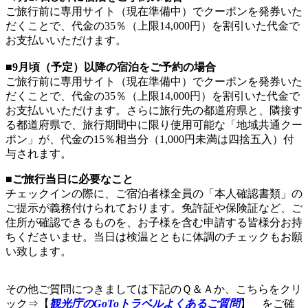
ご旅行前に専用サイト（現在準備中）でクーポンを発券いた
だくことで、代金の35％（上限14,000円）を割引いた代金で
お支払いいただけます。
■9月頃（予定）以降の宿泊をご予約の場合
ご旅行前に専用サイト（現在準備中）でクーポンを発券いた
だくことで、代金の35％（上限14,000円）を割引いた代金で
お支払いいただけます。さらに旅行先の都道府県と、隣接す
る都道府県で、旅行期間中に限り使用可能な「地域共通クー
ポン」が、代金の15％相当分（1,000円未満は四捨五入）付
与されます。
■
ご旅行当日に必要なこと
チェックインの際に、ご宿泊者様全員の「本人確認書類」の
ご提示が義務付けられております。免許証や保険証など、ご
住所が確認できるものを、お子様を含む申請する皆様分お持
ちくださいませ。当日は検温とともに体調のチェックもお願
い致します。
その他ご質問につきましては下記のＱ＆Ａか、こちらをクリ
ック⇒【
観光庁のGoToトラベルよくあるご質問
】 をご確