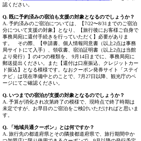
認ください。
Q. 既に予約済みの宿泊も支援の対象となるのでしょうか？
A. 予約済みのご宿泊については、【7/22〜8/31までのご宿泊
分について支援の対象】となり、【旅行後にお客様ご自身で
事務局宛に還付手続きを行っていただく】必要がありま
す。 その際、【申請書、個人情報同意書（以上2点は事務
局サイトにて入手）、領収書、宿泊証明書（以上2点は当館
より発行）】の4つの種類を、 9月14日までに、事務局宛に
郵送提出ください。また【還付は口座振込、クレジットカー
ド振込】となる模様です。なおクーポン発券サイト「ステイ
ナビ」は現在準備中とのことで、7月27日以降、観光庁のペ
ージにてご確認ください。
Q. いつまでの宿泊が支援の対象となるのでしょうか？
A. 予算が消化され次第終了の模様で、現時点で終了時期は
未定ですが、お早目のご宿泊をご検討いただければと思いま
す。
Q. 「地域共通クーポン」とは何ですか？
A. 旅行先の都道府県とその隣接都道府県で、旅行期間中か
つ加盟店に限り使用できるクーポンで、9月以降の発行予定